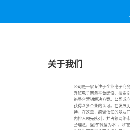
关于我们
公司是一家专注于企业电子商
外贸电子商务平台建设、搜索引
络整合营销解决方案。公司成
获得众多企业的认可。在发展
持。在这里，感谢信任的朋友
内排入领先队列，并占领网络市
营理念，坚持"诚信为本"，以"