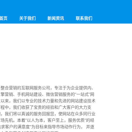
首页
关于我们
新闻资讯
联系我们
务整合营销的互联网服务公司，专注于为企业提供内、
擎营销、手机网站建设、微信营销服务的“一站式”网
立以来，我们以专业的技术力量和先进的网站建设技术
历程中，我们收获了宝贵的经验和广大客户的大力支
们，我们将以真诚的服务回报您，使网站在众多同行业
场先机。本着"以人为本，客户至上，服务优质"的经
追求客户的满意度"为目标来指导市场动作行为， 并逐